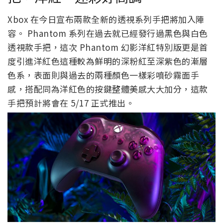
Xbox 在今日宣布兩款全新的透視系列手把將加入陣
容。 Phantom 系列在過去就已經發行過黑色與白色
透視款手把，這次 Phantom 幻影洋紅特別版更是首
度引進洋紅色這種較為鮮明的深粉紅至深紫色的漸層
色系，表面則與過去的兩種顏色一樣彩噴砂霧面手
感，搭配同為洋紅色的按鍵整體美感大大加分，這款
手把預計將會在 5/17 正式推出。