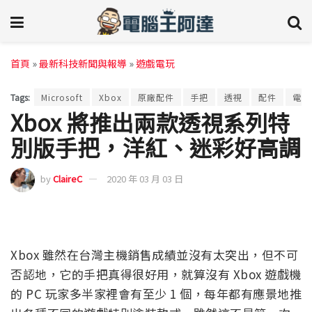
首頁
»
最新科技新聞與報導
»
遊戲電玩
Tags:
Microsoft
Xbox
原廠配件
手把
透視
配件
電玩
Xbox 將推出兩款透視系列特
別版手把，洋紅、迷彩好高調
by
ClaireC
2020 年 03 月 03 日
Xbox 雖然在台灣主機銷售成績並沒有太突出，但不可
否認地，它的手把真得很好用，就算沒有 Xbox 遊戲機
的 PC 玩家多半家裡會有至少 1 個，每年都有應景地推