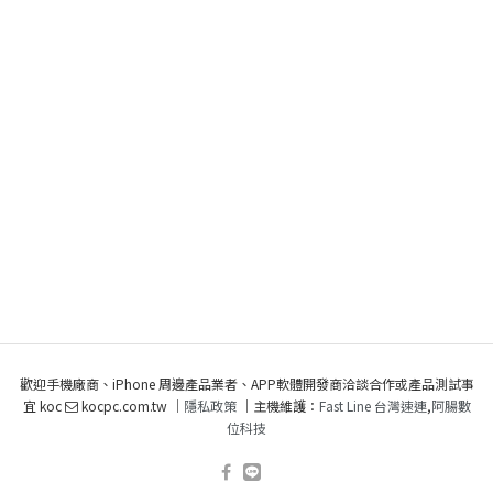
歡迎手機廠商、iPhone 周邊產品業者、APP軟體開發商洽談合作或產品測試事
宜 koc
kocpc.com.tw ｜
隱私政策
｜主機維護：
Fast Line 台灣速連
,
阿腸數
位科技