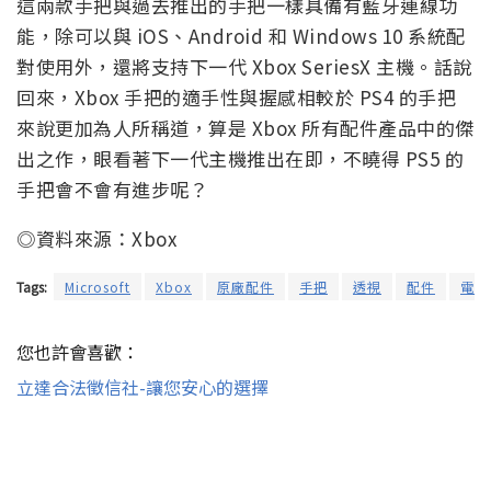
這兩款手把與過去推出的手把一樣具備有藍牙連線功
能，除可以與 iOS、Android 和 Windows 10 系統配
對使用外，還將支持下一代 Xbox SeriesX 主機。話說
回來，Xbox 手把的適手性與握感相較於 PS4 的手把
來說更加為人所稱道，算是 Xbox 所有配件產品中的傑
出之作，眼看著下一代主機推出在即，不曉得 PS5 的
手把會不會有進步呢？
◎資料來源：Xbox
Tags:
Microsoft
Xbox
原廠配件
手把
透視
配件
電玩
您也許會喜歡：
立達合法徵信社-讓您安心的選擇