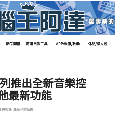
酷品開箱
阿達自製工具
APP/軟體/教學
休閒/懶人包
el 系列推出全新音樂控
他最新功能
聞與報導
,
最新科技新聞