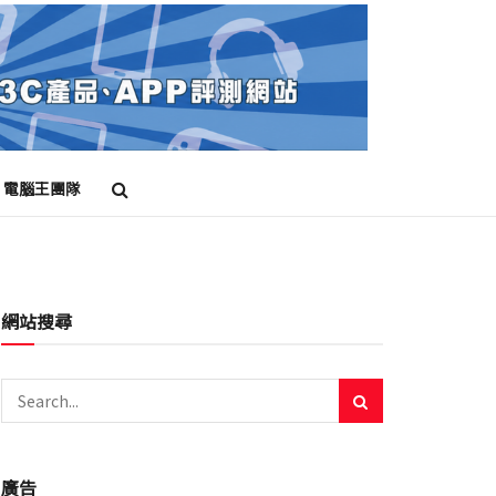
電腦王團隊
網站搜尋
廣告