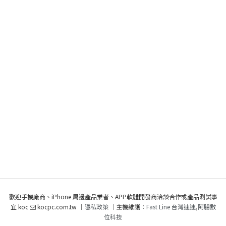
歡迎手機廠商、iPhone 周邊產品業者、APP軟體開發商洽談合作或產品測試事
宜 koc
kocpc.com.tw ｜
隱私政策
｜主機維護：
Fast Line 台灣速連
,
阿腸數
位科技