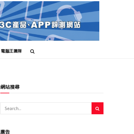
電腦王團隊
網站搜尋
廣告