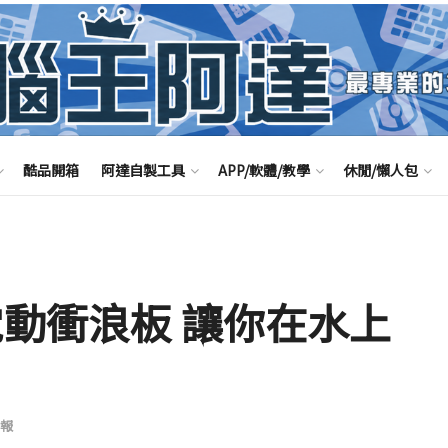
酷品開箱
阿達自製工具
APP/軟體/教學
休閒/懶人包
 S 電動衝浪板 讓你在水上
報