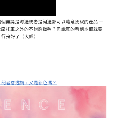
個無論是海邊或者是河邊都可以隨意駕馭的產品 —
上摩托車之外的不錯選擇齁？但說真的看到本體就要
o 行舟好了（大誤）。
 3/12 記者會邀請，又是新色嗎？