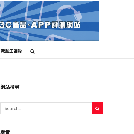
電腦王團隊
網站搜尋
廣告