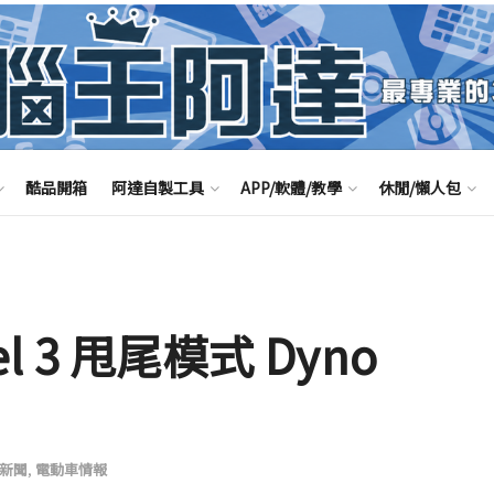
酷品開箱
阿達自製工具
APP/軟體/教學
休閒/懶人包
el 3 甩尾模式 Dyno
新聞
,
電動車情報