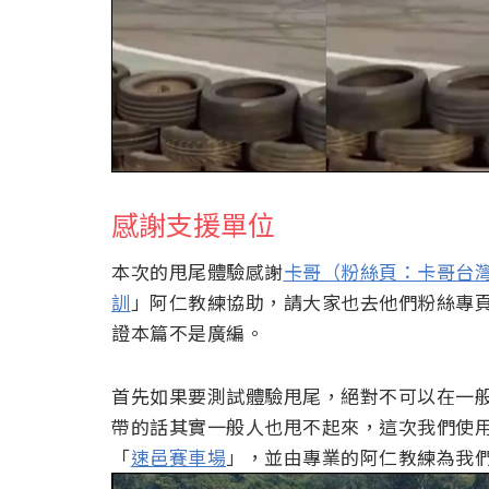
感謝支援單位
本次的甩尾體驗感謝
卡哥（粉絲頁：卡哥台
訓
」阿仁教練協助，請大家也去他們粉絲專
證本篇不是廣編。
首先如果要測試體驗甩尾，絕對不可以在一
帶的話其實一般人也甩不起來，這次我們使
「
速邑賽車場
」，並由專業的阿仁教練為我