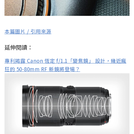
本篇圖片 / 引用來源
延伸閱讀：
專利揭露 Canon 恆定 f/1.1「變焦鏡」 設計，幾近瘋
狂的 50-80mm RF 新鏡將登場？