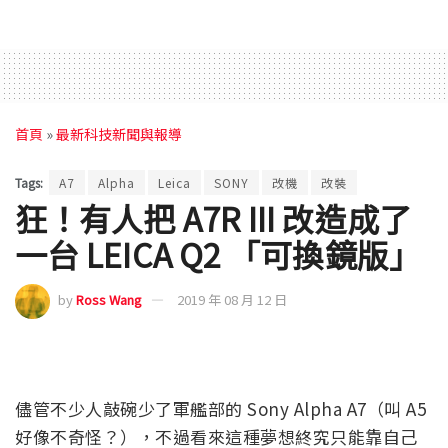
首頁
»
最新科技新聞與報導
Tags:
A7
Alpha
Leica
SONY
改機
改裝
狂！有人把 A7R III 改造成了
一台 LEICA Q2 「可換鏡版」
by
Ross Wang
2019 年 08 月 12 日
儘管不少人敲碗少了軍艦部的 Sony Alpha A7（叫 A5
好像不奇怪？），不過看來這種夢想終究只能靠自己