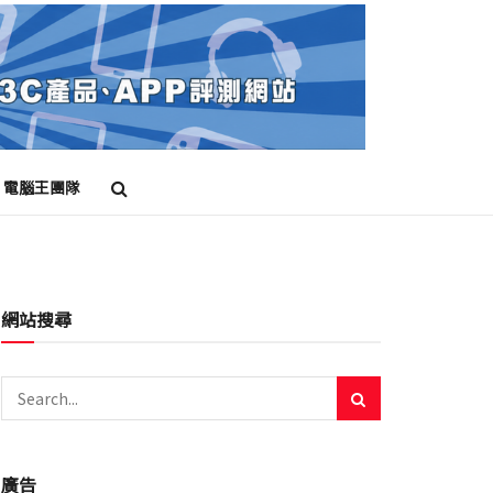
電腦王團隊
網站搜尋
廣告