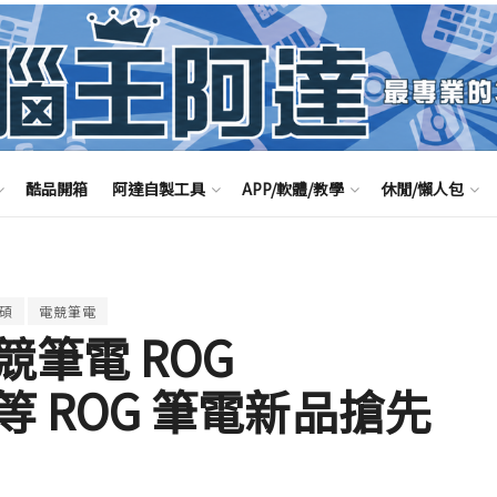
酷品開箱
阿達自製工具
APP/軟體/教學
休閒/懶人包
碩
電競筆電
筆電 ROG
15 等 ROG 筆電新品搶先