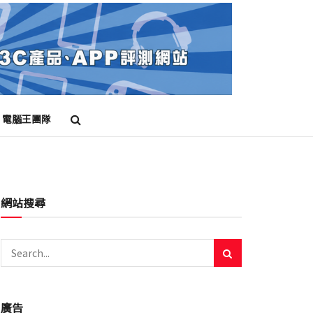
電腦王團隊
網站搜尋
廣告