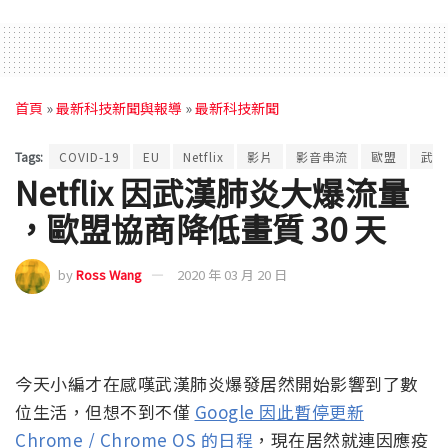
首頁
»
最新科技新聞與報導
»
最新科技新聞
Tags:
COVID-19
EU
Netflix
影片
影音串流
歐盟
武漢
Netflix 因武漢肺炎大爆流量
，歐盟協商降低畫質 30 天
by
Ross Wang
2020 年 03 月 20 日
今天小編才在感嘆武漢肺炎爆發居然開始影響到了數
位生活，但想不到不僅
Google 因此暫停更新
Chrome / Chrome OS 的日程
，現在居然就連因應疫