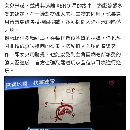
女兒米菈，並帶其逃離 XENO 星的故事。遊戲詭譎多
變的謎題，在一邊對抗強大未知生物的同時，也要運
用智慧突破各種機關挑戰，逐漸揭開人造星球的陷落
之謎。
遊戲提供多種結局，在每個看似簡單的抉擇，但也許
因此造成無法挽回的後果。搭配扣人心弦的音樂製
作，即使只用聽覺，也能感受到主角雷納德所承受的
強大壓迫感。官方也強烈建議玩家全程以耳機進行遊
玩。