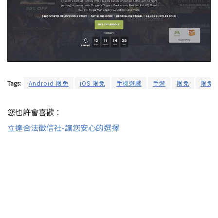
Tags:
Android 限免
iOS 限免
手機遊戲
手遊
限免
限免
您也許會喜歡：
立達合法徵信社-讓您安心的選擇