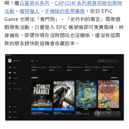
啊！繼
古墓奇兵系列
、
CAPCOM 系列慈善同捆包限時
活動
、
魔物獵人
、
手機版的星際擴散
，近日 EPIC
Game 也祭出「看門狗」、「史丹利的寓言」兩款遊
戲限免活動，只要登入 EPIC 帳號後即可免費取得、終
身擁有，即便你現在沒時間玩也沒關係，還沒有這兩
款的朋友趕快趁這機會收藏起來。