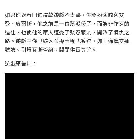
如果你對看門狗這款遊戲不太熟，你將扮演駭客艾
登．皮爾斯，他之前是一位幫派份子，而為非作歹的
過往，也使他的家人遭受了殘忍悲劇，開啟了復仇之
路。遊戲中你已駭入並操弄程式系統，如：癱瘓交通
號誌、引爆瓦斯管線、關閉供電等等。
遊戲預告片：