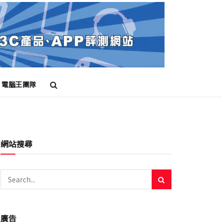
電腦王團隊
網站搜尋
廣告