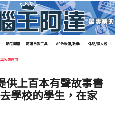
酷品開箱
阿達自製工具
APP/軟體/教學
休閒/懶人包
路與軟體應用
ble 提供上百本有聲故事書
法去學校的學生，在家