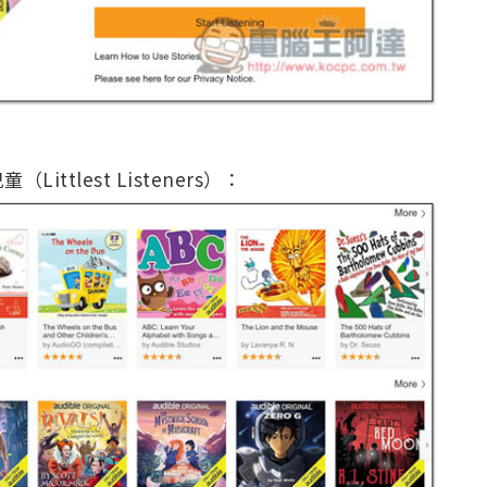
tlest Listeners）：