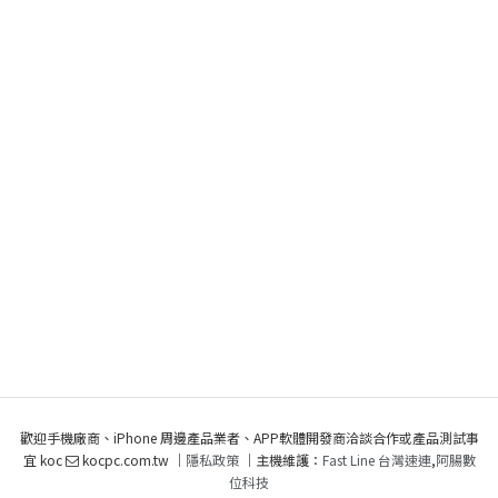
歡迎手機廠商、iPhone 周邊產品業者、APP軟體開發商洽談合作或產品測試事
宜 koc
kocpc.com.tw ｜
隱私政策
｜主機維護：
Fast Line 台灣速連
,
阿腸數
位科技