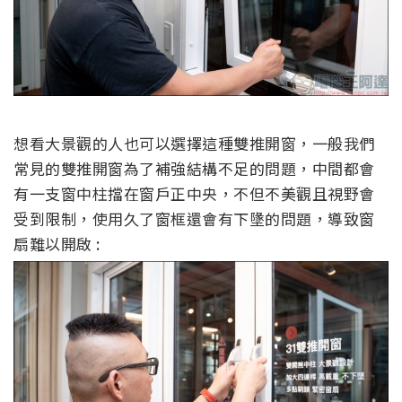
想看大景觀的人也可以選擇這種雙推開窗，一般我們
常見的雙推開窗為了補強結構不足的問題，中間都會
有一支窗中柱
擋在窗戶正中央
，
不但不美觀且視野會
受到限制
，
使用久了
窗框還會有下墬的問題，導致
窗
扇
難以開啟 :