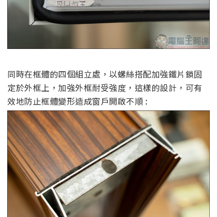
同時在框體的四個組立處，
以螺絲
搭配加強鐵片
鎖固
定於外框
上
，加強外框耐受強度，這樣的設計，
可有
效地防止框體變形
造成窗戶開啟不順
: