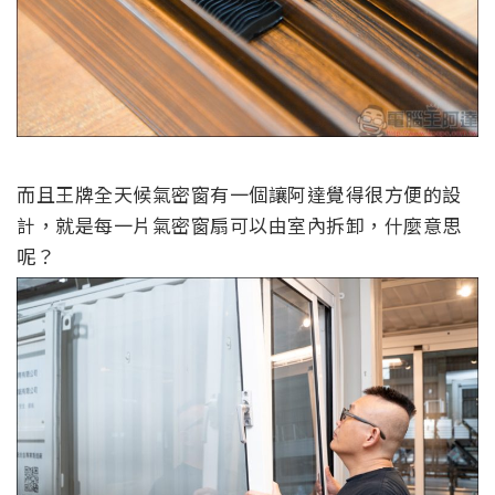
而且王牌全天候氣密窗有一個讓阿達覺得很方便的設
計，就是
每一片
氣密窗
扇
可以由
室
內拆卸，什麼意思
呢？