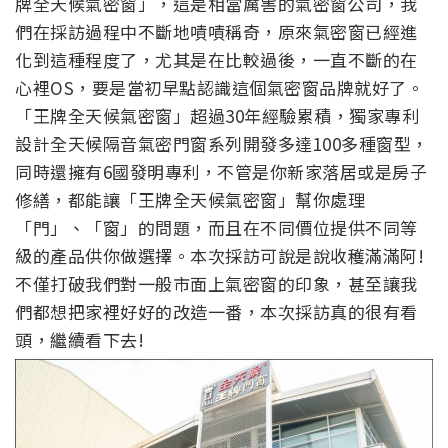
牌全天候氣密窗」，這是相當厲害的氣密窗公司，我
們在採訪過程中不斷地嘖嘖稱奇，原來氣密窗已經進
化到這種程度了，尤其是在比較過後，一直不斷的在
心裡OS，要是當初早點認識這個氣密窗品牌就好了。
「王牌全天候氣密窗」超過30年經驗累積，獨家專利
設計全天候隔音氣密門窗系列開發多達100多種窗型，
同時還擁有6國發明專利，不管是你新家落居或是房子
修繕，都能讓「王牌全天候氣密窗」幫你處理
「門」、「窗」的問題，而且在不同價位提供不同等
級的產品供你做選擇。本次採訪可說是說收穫滿滿阿!
不僅打破我們對一般市面上氣密窗的印象，甚至讓我
們都想把家裡好好的改造一番，本次採訪真的很有看
頭，繼續看下去!