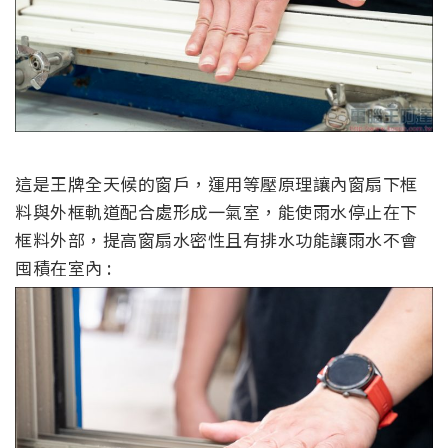
這是王牌全天候的窗戶，運用等壓原理讓內窗扇下框
料與外框軌道配合處形成一氣室，能使雨水停止在下
框料
外
部
，
提高窗扇水密性
且有排水功能讓雨水不會
囤積在室內
: