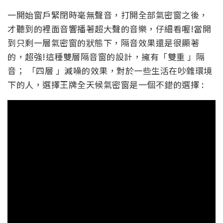
一開始窗戶緊閉時毫無聲音
，打開全部氣密窗之後，
才聽到的裡面音響
播著超大聲
的音樂
，仔細看喔!當開
到只剩一層氣密窗的狀態下，隔音效果還是很顯著
的，超強!這種雙層隔音窗的設計，擁有「雙重 」隔
音； 「四層 」減噪的效果，對於一些生活在吵雜環境
下的人，選擇王牌全天候氣密窗是一個不錯的選擇 :