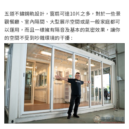
五道不鏽鋼軌設計，窗扇可達10片之多，對於一些景
觀餐廳、
室內
隔間、大型
展示空間
或是一般家庭都可
以運用
，
而且一樣擁有隔音
及基本
的
氣密
效果，讓你
的空間不受到吵雜環境的
干擾
: