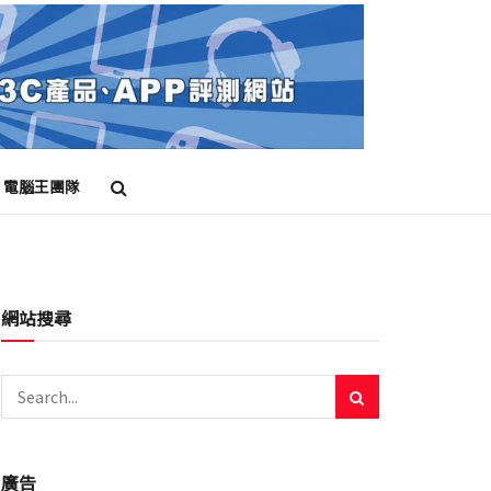
電腦王團隊
網站搜尋
廣告