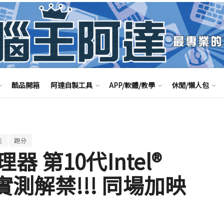
酷品開箱
阿達自製工具
APP/軟體/教學
休閒/懶人包
能
跑分
 第10代Intel®
0K 實測解禁!!! 同場加映