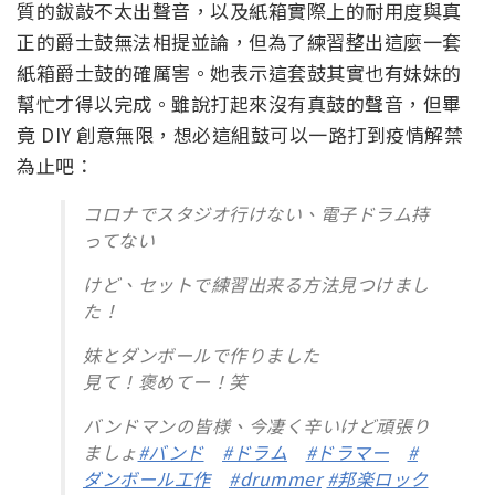
質的鈸敲不太出聲音，以及紙箱實際上的耐用度與真
正的爵士鼓無法相提並論，但為了練習整出這麼一套
紙箱爵士鼓的確厲害。她表示這套鼓其實也有妹妹的
幫忙才得以完成。雖說打起來沒有真鼓的聲音，但畢
竟 DIY 創意無限，想必這組鼓可以一路打到疫情解禁
為止吧：
コロナでスタジオ行けない、電子ドラム持
ってない
けど、セットで練習出来る方法見つけまし
た！
妹とダンボールで作りました
見て！褒めてー！笑
バンドマンの皆様、今凄く辛いけど頑張り
ましょ
#バンド
#ドラム
#ドラマー
#
ダンボール工作
#drummer
#邦楽ロック