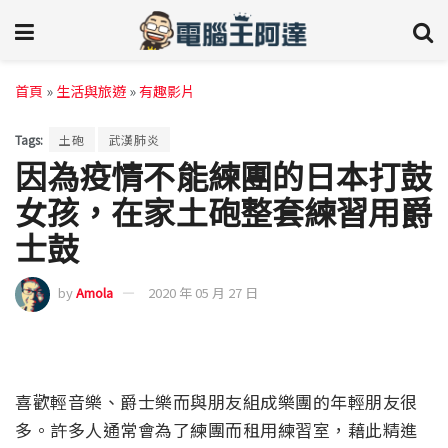
首頁
»
生活與旅遊
»
有趣影片
Tags:
土砲
武漢肺炎
因為疫情不能練團的日本打鼓
女孩，在家土砲整套練習用爵
士鼓
by
Amola
2020 年 05 月 27 日
喜歡輕音樂、爵士樂而與朋友組成樂團的年輕朋友很
多。許多人通常會為了練團而租用練習室，藉此精進