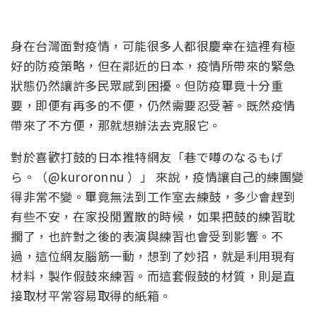
身在台灣面對疫情，可能很多人都很慶幸在這裡有極
好的防疫策略，但在鄰近的日本，疫情所帶來的緊急
狀態仍然讓許多民眾感到困擾。但防疫畢竟十分重
要，即便有再多的不便，仍然需要忍受著。既然疫情
帶來了不方便，那就想辦法去克服它。
對於喜歡打鼓的日本推特網友「巷で噂のなるもげ
ら。（@kuroronnu ）」 來說，疫情讓自己的練團變
得非常不變。畢竟無法到工作室去練鼓，多少會趕到
有些不安，在家投閒置散的時候，如果把鼓的練習耽
擱了，也許對之後的表演與練習也會受到影響。不
過，這位網友腦筋一動，想到了妙招，就是利用現有
材料，製作假鼓來練習。而這套假鼓的材質，則是直
接取材平常容易取得的紙箱。