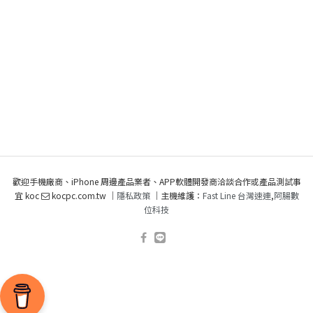
歡迎手機廠商、iPhone 周邊產品業者、APP軟體開發商洽談合作或產品測試事
宜 koc
kocpc.com.tw ｜
隱私政策
｜主機維護：
Fast Line 台灣速連
,
阿腸數
位科技