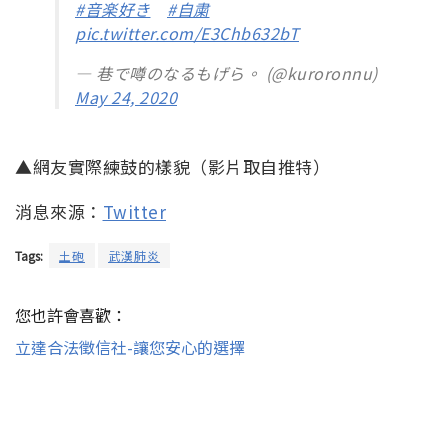
#音楽好き
#自粛
pic.twitter.com/E3Chb632bT
— 巷で噂のなるもげら。 (@kuroronnu)
May 24, 2020
▲網友實際練鼓的樣貌（影片取自推特）
消息來源：
Twitter
Tags:
土砲
武漢肺炎
您也許會喜歡：
立達合法徵信社-讓您安心的選擇