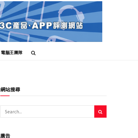
電腦王團隊
網站搜尋
廣告