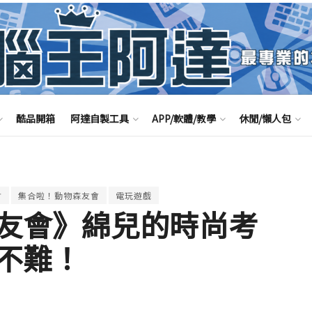
酷品開箱
阿達自製工具
APP/軟體/教學
休閒/懶人包
會
集合啦！動物森友會
電玩遊戲
友會》綿兒的時尚考
不難！