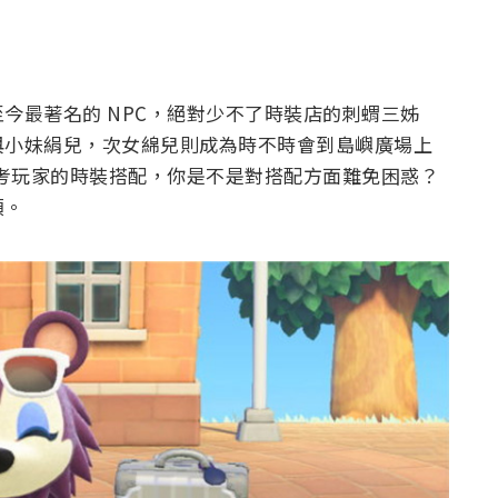
今最著名的 NPC，絕對少不了時裝店的刺蝟三姊
與小妹絹兒，次女綿兒則成為時不時會到島嶼廣場上
考考玩家的時裝搭配，你是不是對搭配方面難免困惑？
領。