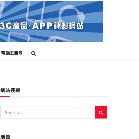
電腦王團隊
網站搜尋
廣告