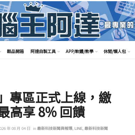
酷品開箱
阿達自製工具
APP/軟體/教學
休閒/懶人包
信費」專區正式上線，繳
高享 8% 回饋
2026 年 08 月 04 日
in
最新科技新聞與報導
,
LINE
,
最新科技新聞