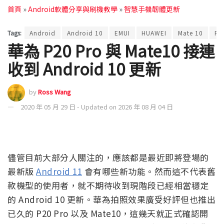
首頁
»
Android軟體分享與刷機教學
»
智慧手機韌體更新
Tags:
Android
Android 10
EMUI
HUAWEI
Mate 10
P2
華為 P20 Pro 與 Mate10 接連
收到 Android 10 更新
by
Ross Wang
2020 年 05 月 29 日 - Updated on 2026 年 08 月 04 日
儘管目前大部分人關注的，應該都是最近即將登場的
最新版
Android 11
會有哪些新功能。然而這不代表舊
款機型的使用者，就不期待收到現階段已經相當穩定
的 Android 10 更新。華為拍照效果廣受好評但也推出
已久的 P20 Pro 以及 Mate10，這幾天就正式確認開