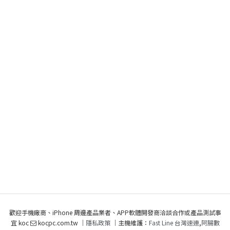
歡迎手機廠商、iPhone 周邊產品業者、APP軟體開發商洽談合作或產品測試事
宜 koc
kocpc.com.tw ｜
隱私政策
｜主機維護：
Fast Line 台灣速連
,
阿腸數