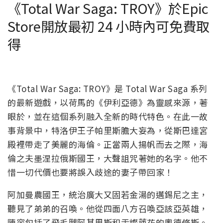
《Total War Saga: TROY》於Epic
Store開放最初 24 小時內可免費取
得
《Total War Saga: TROY》是 Total War Saga 系列
的最新遊戲，以荷馬的《伊利亞德》為靈感來源，著
眼於，並在這個系列融入全新的時代特色。在此一故
事背景中，特洛伊王子帕里斯膽大妄為，從斯巴達宮
殿裡帶走了美麗的海倫。正當兩人揚帆而去之際，海
倫之夫墨涅拉俄斯國王，大聲詛咒著她的名字。他不
惜一切代價也要將誤入歧途的妻子帶回家！
阿加曼農國王，統治廣大又固若金湯的邁錫尼之主，
聽見了弟弟的召喚。他從四面八方召喚亞該亞英雄，
陣容包括了飛毛腿阿基里斯和舌燦蓮花的奧德修斯。