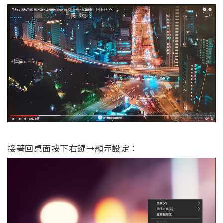
接著回桌面按下右鍵→顯示設定：