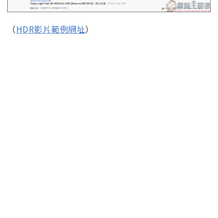
（
HDR影片範例網址
）