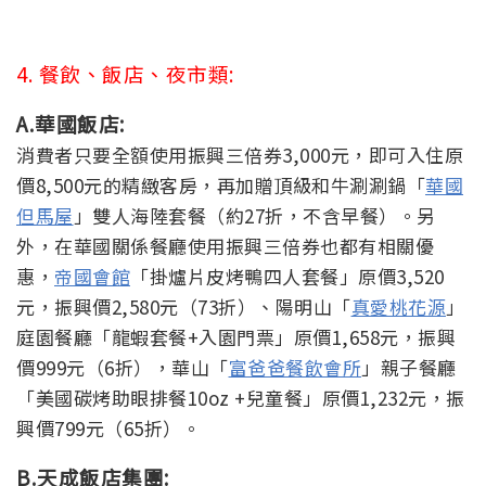
4. 餐飲、飯店、夜市類:
A.華國飯店:
消費者只要全額使用振興三倍券3,000元，即可入住原
價8,500元的精緻客房，再加贈頂級和牛涮涮鍋「
華國
但馬屋
」雙人海陸套餐（約27折，不含早餐）。另
外，在華國關係餐廳使用振興三倍券也都有相關優
惠，
帝國會館
「掛爐片皮烤鴨四人套餐」原價3,520
元，振興價2,580元（73折）、陽明山「
真愛桃花源
」
庭園餐廳「龍蝦套餐+入園門票」原價1,658元，振興
價999元（6折），華山「
富爸爸餐飲會所
」親子餐廳
「美國碳烤助眼排餐10oz +兒童餐」原價1,232元，振
興價799元（65折）。
B.天成飯店集團: