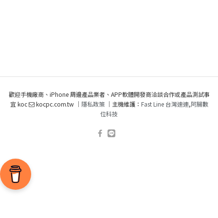
歡迎手機廠商、iPhone 周邊產品業者、APP軟體開發商洽談合作或產品測試事
宜 koc
kocpc.com.tw ｜
隱私政策
｜主機維護：
Fast Line 台灣速連
,
阿腸數
位科技