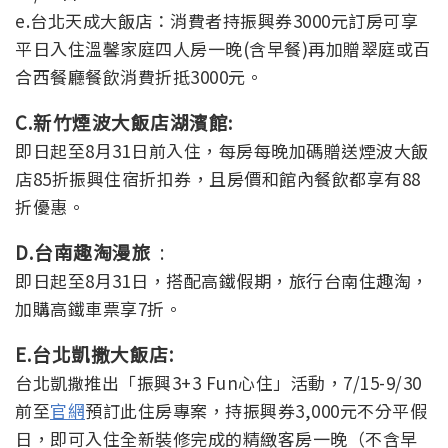
e.台北天成大飯店：消費者持振興券3000元訂房可享
平日入住溫馨家庭四人房一晚(含早餐)再加贈翠庭或百
合西餐廳餐飲消費折抵3000元。
C.新竹煙波大飯店湖濱館
:
即日起至8月31日前入住，每房每晚加碼贈送煙波大飯
店85折振興住宿折扣券，且房價和館內餐飲都享有88
折優惠。
D.台南趣淘漫旅
:
即日起至8月31日，搭配高鐵假期，旅行台南住趣淘，
加購高鐵車票享7折。
E.
台北凱撒大飯店:
台北凱
推出「振興3+3 Fun心住」活動，7/15-9/30
撒
前至
官網
預訂此住房專案，持振興券3,000元不分平假
日，即可入住全新裝修完成的精緻客房一晚（不含早