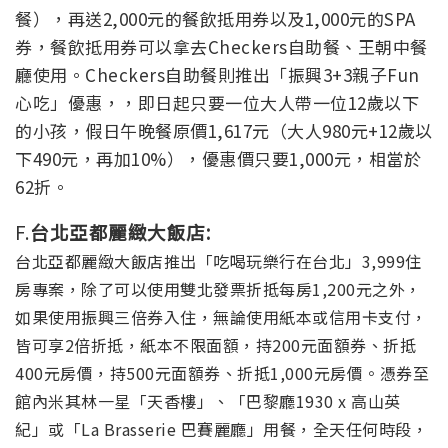
餐），再送2,000元的餐飲抵用券以及1,000元的SPA
券，餐飲抵用券可以拿去Checkers自助餐、王朝中餐
廳使用。Checkers自助餐則推出「振興3+3親子Fun
心吃」優惠，，即日起只要一位大人帶一位12歲以下
的小孩，假日午晚餐原價1,617元（大人980元+12歲以
下490元，再加10%），優惠價只要1,000元，相當於
62折。
F.
台北亞都麗緻大飯店:
台北亞都麗緻大飯店推出「吃喝玩樂行在台北」3,999住
房專案，除了可以使用雙北發票折抵每房1,200元之外，
如果使用振興三倍券入住，無論使用紙本或信用卡支付，
皆可享2倍折抵，紙本不限面額，持200元面額券、折抵
400元房價，持500元面額券、折抵1,000元房價。憑券至
館內米其林一星「天香樓」、「巴黎廳1930 x 高山英
紀」或「La Brasserie 巴賽麗廳」用餐，全天任何時段，