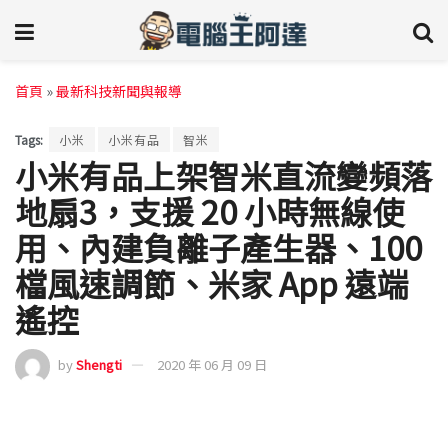
首頁
»
最新科技新聞與報導
Tags:
小米
小米有品
智米
小米有品上架智米直流變頻落
地扇3，支援 20 小時無線使
用、內建負離子產生器、100
檔風速調節、米家 App 遠端
遙控
by
Shengti
2020 年 06 月 09 日