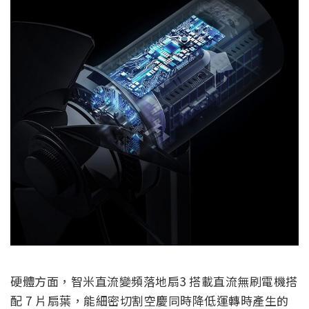
硬體方面，智米直流變頻落地扇3 搭載直流無刷電機搭
配 7 片扇葉，能細密切割空慶同時降低運轉時產生的