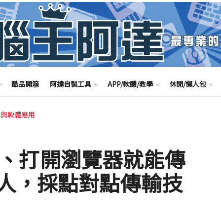
酷品開箱
阿達自製工具
APP/軟體/教學
休閒/懶人包
路與軟體應用
免安裝、打開瀏覽器就能傳
人，採點對點傳輸技