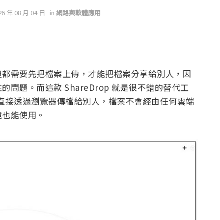
26 年 08 月 04 日
in
網路與軟體應用
但都需要先把檔案上傳，才能把檔案分享給別人，因
題。而這款 ShareDrop 就是很不錯的替代工
就是直接透過瀏覽器傳檔給別人，檔案不會經由任何雲端
境也能使用。