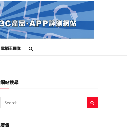
電腦王團隊
網站搜尋
廣告