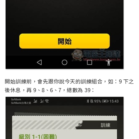
開始訓練前，會先跟你說今天的訓練組合，如：9 下之
後休息，再 9、8、6、7，總數為 39：