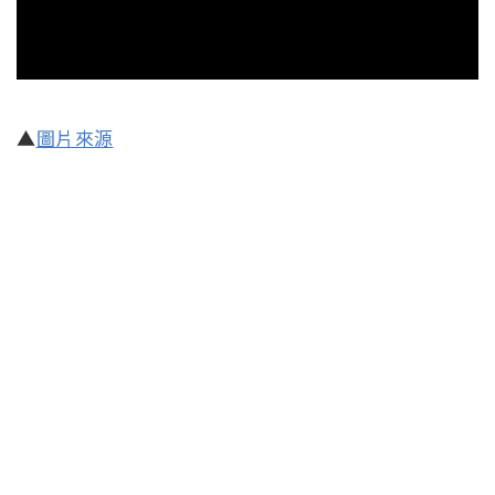
▲
圖片來源