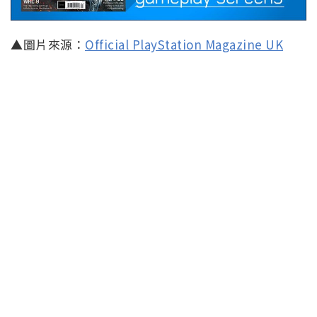
▲圖片來源：
Official PlayStation Magazine UK