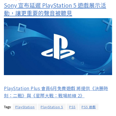
Sony 宣布延遲 PlayStation 5 遊戲展示活
動，讓更重要的聲音被聽見
PlayStation Plus 會員6月免費遊戲 將提供《決勝時
刻：二戰》與《星際大戰：戰場前線 2》
Tags:
PlayStation
PlayStation 5
PS5
PS5 遊戲