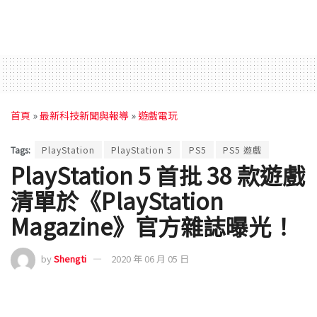
首頁
»
最新科技新聞與報導
»
遊戲電玩
Tags:
PlayStation
PlayStation 5
PS5
PS5 遊戲
PlayStation 5 首批 38 款遊戲
清單於《PlayStation
Magazine》官方雜誌曝光！
by
Shengti
2020 年 06 月 05 日