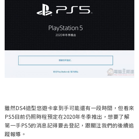
雖然DS4造型悠遊卡拿到手可能還有一段時間，但看來
PS5目前仍照時程預定在2020年冬季推出，想要了解
第一手PS5的消息記得要去登記，跟關注我們的後續追
蹤報導。