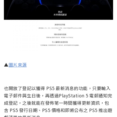
▲
圖片來源
也開放了登記以獲得 PS5 最新消息的功能，只要輸入
電子郵件與生日後，再透過PlayStation 5 電郵通知完
成登記，之後就能在發佈第一時間獲得更新資訊，包
含 PS5 發行日期、PS5 價格和即將公布之 PS5 推出遊