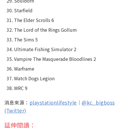
Soulborn
Starfield
The Elder Scrolls 6
The Lord of the Rings Gollum
The Sims 5
Ultimate Fishing Simulator 2
Vampire The Masquerade Bloodlines 2
Warframe
Watch Dogs Legion
WRC 9
消息來源：
playstationlifestyle
｜
@kc_bigboss
(Twitter)
延伸閱讀：