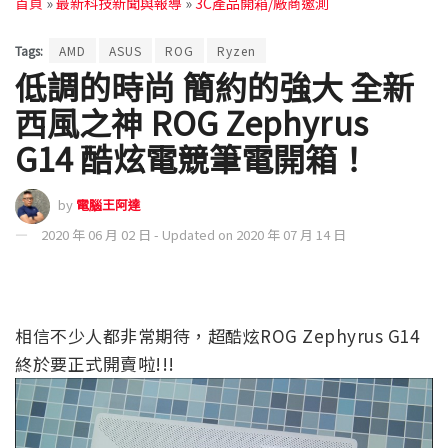
首頁
»
最新科技新聞與報導
»
3C產品開箱/廠商邀測
Tags:
AMD
ASUS
ROG
Ryzen
低調的時尚 簡約的強大 全新
西風之神 ROG Zephyrus
G14 酷炫電競筆電開箱！
by
電腦王阿達
2020 年 06 月 02 日 - Updated on 2020 年 07 月 14 日
相信不少人都非常期待，超酷炫ROG Zephyrus G14
終於要正式開賣啦!!!