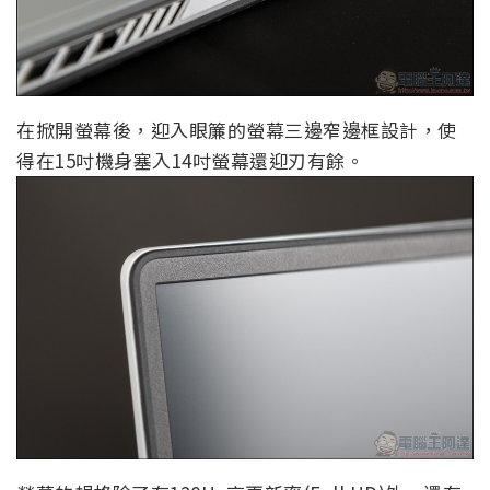
在掀開螢幕後，迎入眼簾的螢幕三邊窄邊框設計，使
得在15吋機身塞入14吋螢幕還迎刃有餘。