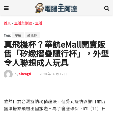
首頁
»
生活與旅遊
»
生活
Tags:
華航
飛機杯
真飛機杯？華航eMall開賣販
售「矽緻摺疊隨行杯」，外型
令人聯想成人玩具
by
Shengti
2020 年 06 月 12 日
雖然目前台灣疫情稍稍趨緩，但受到疫情影響目前仍
無法搭乘飛機出國旅遊。為了響應環保，昨（11）日