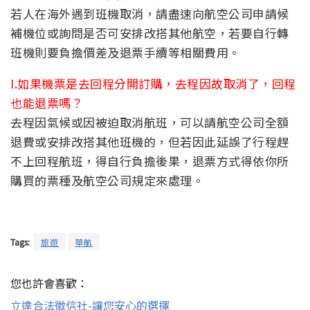
若人在海外遇到班機取消，請盡速向航空公司申請候
補機位或詢問是否可安排改搭其他航空，若要自行轉
班機則要負擔價差及退票手續等相關費用。
I.如果機票是去回程分開訂購，去程因故取消了，回程
也能退票嗎？
去程因氣候或因被迫取消航班，可以請航空公司全額
退費或安排改搭其他班機的，但若因此延誤了行程趕
不上回程航班，得自行負擔後果，退票方式得依你所
購買的票種及航空公司規定來處理。
Tags:
旅遊
華航
您也許會喜歡：
立達合法徵信社-讓您安心的選擇