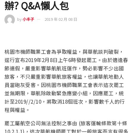
辦? Q&A懶人包
by
小丰子
2019 年 02 月 08 日
桃園市機師職業工會為爭取權益，與華航談判破裂，
逕行宣布2019年2月8日上午6時發起罷工。由於適逢春
節連假，嚴重影響華航航班運作，勢必影響不少出國
旅客，不只嚴重影響華航旅客權益，也讓華航地勤人
員當砲灰受害。因桃園市機師職業工會表示這次罷工
並無期限，華航除啟動緊急應變小組，因應罷工，統
計至2019//2/10，將取消18個班次，影響數千人的行
程與權益。
罷工屬航空公司無法控制之事由 (旅客運輸條款第十條
10.2.1.1)，這次華航機師罷工對於一般旅客而言有很多