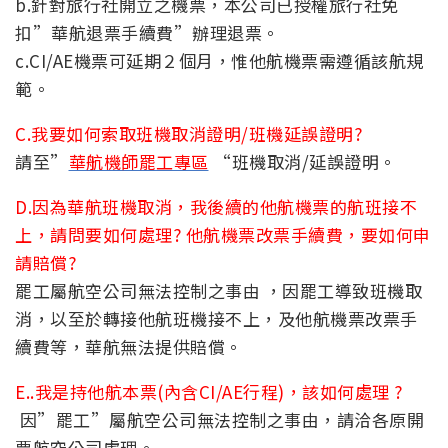
b.針對旅行社開立之機票，本公司已授權旅行社免
扣”華航退票手續費”辦理退票。
c.CI/AE機票可延期２個月，惟他航機票需遵循該航規
範。
C.我要如何索取班機取消證明/班機延誤證明?
請至”
華航機師罷工專區
“班機取消/延誤證明。
D.因為華航班機取消，我後續的他航機票的航班接不
上，請問要如何處理? 他航機票改票手續費，要如何申
請賠償?
罷工屬航空公司無法控制之事由 ，因罷工導致班機取
消，以至於轉接他航班機接不上，及他航機票改票手
續費等，華航無法提供賠償。
E..我是持他航本票(內含CI/AE行程)，該如何處理 ?
因”罷工”屬航空公司無法控制之事由，請洽各原開
票航空公司處理。