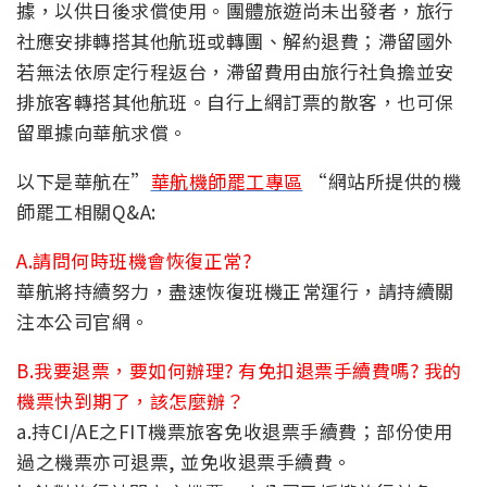
據，以供日後求償使用。團體旅遊尚未出發者，旅行
社應安排轉搭其他航班或轉團、解約退費；滯留國外
若無法依原定行程返台，滯留費用由旅行社負擔並安
排旅客轉搭其他航班。自行上網訂票的散客，也可保
留單據向華航求償。
以下是華航在”
華航機師罷工專區
“網站所提供的機
師罷工相關Q&A:
A.請問何時班機會恢復正常?
華航將持續努力，盡速恢復班機正常運行，請持續關
注本公司官網。
B.我要退票，要如何辦理? 有免扣退票手續費嗎? 我的
機票快到期了，該怎麼辦？
a.持CI/AE之FIT機票旅客免收退票手續費；部份使用
過之機票亦可退票, 並免收退票手續費。