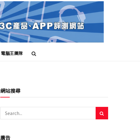
電腦王團隊
網站搜尋
廣告