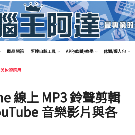
酷品開箱
阿達自製工具
APP/軟體/教學
休閒/懶人包
路與軟體應用
nline 線上 MP3 鈴聲剪輯
uTube 音樂影片與各