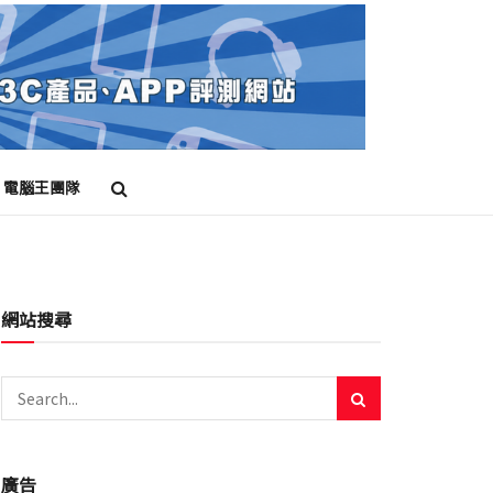
電腦王團隊
網站搜尋
廣告