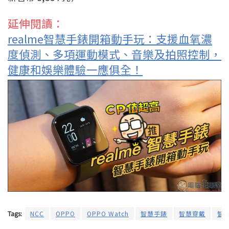
延伸閱讀：
realme智慧手錶開箱動手玩：支援血氧濃
度偵測、多項運動模式、音樂及拍照控制，
健康和娛樂體驗一應俱全！
Tags:
NCC
OPPO
OPPO Watch
智慧手錶
智慧穿戴
智