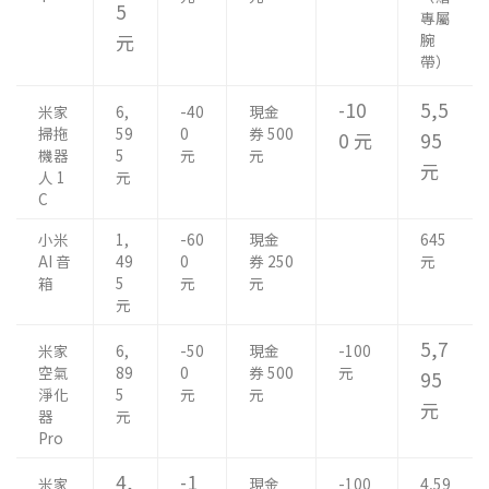
5
專屬
元
腕
帶）
-10
5,5
米家
6,
-40
現金
掃拖
59
0
券 500
0 元
95
機器
5
元
元
元
人 1
元
C
小米
1,
-60
現金
645
AI 音
49
0
券 250
元
箱
5
元
元
元
5,7
米家
6,
-50
現金
-100
空氣
89
0
券 500
元
95
淨化
5
元
元
元
器
元
Pro
4,
-1
米家
現金
-100
4,59