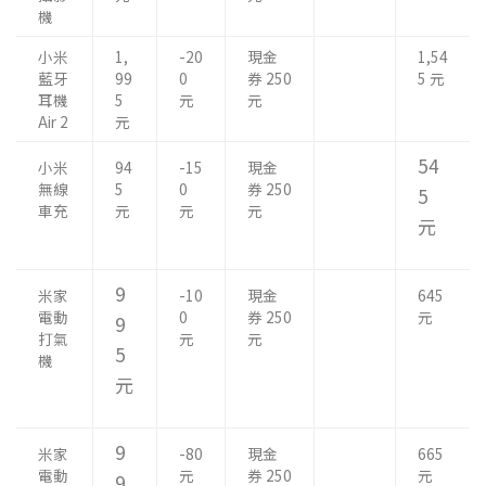
機
小米
1,
-20
現金
1,54
藍牙
99
0
券 250
5 元
耳機
5
元
元
Air 2
元
54
小米
94
-15
現金
無線
5
0
券 250
5
車充
元
元
元
元
9
米家
-10
現金
645
電動
0
券 250
元
9
打氣
元
元
5
機
元
9
米家
-80
現金
665
電動
元
券 250
元
9