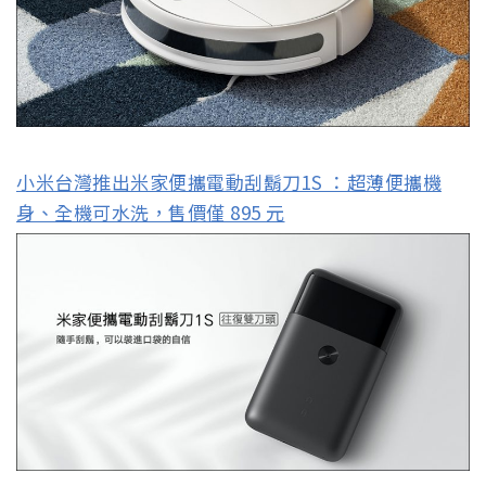
小米台灣推出米家便攜電動刮鬍刀1S ：超薄便攜機
身、全機可水洗，售價僅 895 元