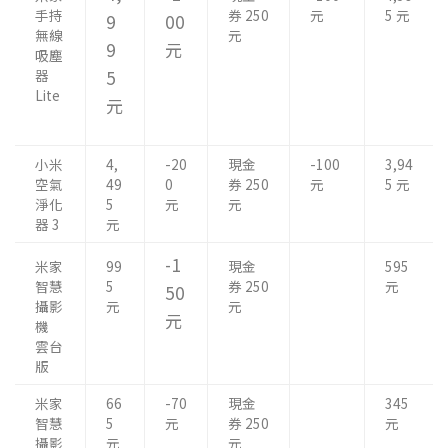
手持
券 250
元
5 元
9
00
無線
元
9
元
吸塵
器
5
Lite
元
小米
4,
-20
現金
-100
3,94
空氣
49
0
券 250
元
5 元
淨化
5
元
元
器 3
元
-1
米家
99
現金
595
智慧
5
券 250
元
50
攝影
元
元
元
機
雲台
版
米家
66
-70
現金
345
智慧
5
元
券 250
元
攝影
元
元