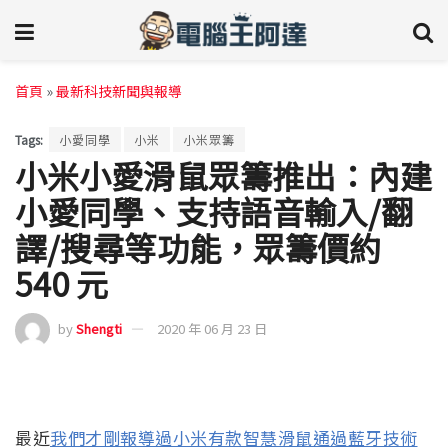
首頁
»
最新科技新聞與報導
Tags:
小愛同學
小米
小米眾籌
小米小愛滑鼠眾籌推出：內建
小愛同學、支持語音輸入/翻
譯/搜尋等功能，眾籌價約
540 元
by
Shengti
2020 年 06 月 23 日
最近
我們才剛報導過小米有款智慧滑鼠通過藍牙技術