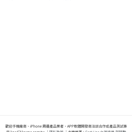
歡迎手機廠商、iPhone 周邊產品業者、APP軟體開發商洽談合作或產品測試事
宜 koc
kocpc.com.tw ｜
隱私政策
｜主機維護：
Fast Line 台灣速連
,
阿腸數