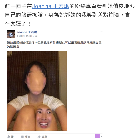
前一陣子在
Joanna 王若琳
的粉絲專頁看到她俏皮地跟
自己的膝蓋換臉，身為她迷妹的我笑到差點崩潰，實
在太狂了！