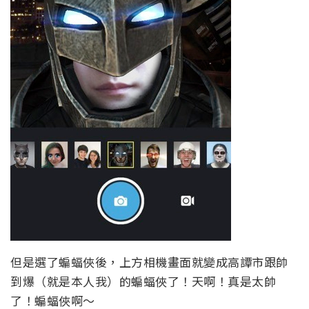
但是選了蝙蝠俠後，上方相機畫面就變成高譚市跟帥
到爆（就是本人我）的蝙蝠俠了！天啊！真是太帥
了！蝙蝠俠啊～