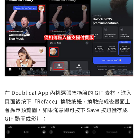
在 Doublicat App 內挑選張想換臉的 GIF 素材，進入
頁面後按下「Reface」換臉按鈕，換臉完成後畫面上
會顯示預覽圖，如果滿意即可按下 Save 按鈕儲存成
GIF 動圖或影片：