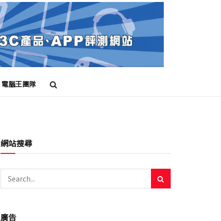
電腦王團隊
網站搜尋
廣告