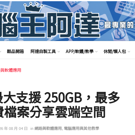
酷品開箱
阿達自製工具
APP/軟體/教學
休閒/懶人包
路與軟體應用
最大支援 250GB，最多
免費檔案分享雲端空間
26 年 08 月 04 日
in
網路與軟體應用
,
電腦應用與其他教學