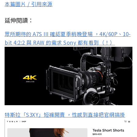
本篇圖片 / 引用來源
延伸閱讀：
眾所期待的 A7S III 確認夏季稍晚登場 ，4K/60P、10-
bit 4:2:2 與 RAW 的需求 Sony 都有看到（！）
特斯拉「S3XY」短褲開賣 ，性感到直接把官網搞掛