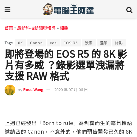
首頁
»
最新科技新聞與報導
»
相機
Tags:
8K
Canon
eos
EOS R5
洩漏
選單
錄影
即將登場的 EOS R5 的 8K 影
片有多威 ？錄影選單洩漏將
支援 RAW 格式
by
Ross Wang
2020 年 07 月 06 日
上週已經發出「Born to rule」為制霸而生的霸氣標語
邀請函的 Canon，不意外的，他們預告開發已久的 8K