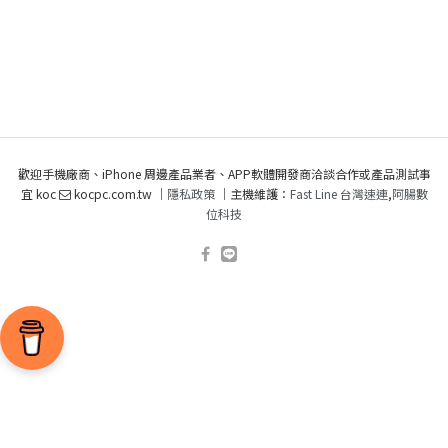
歡迎手機廠商、iPhone 周邊產品業者、APP軟體開發商洽談合作或產品測試事
宜 koc
kocpc.com.tw ｜
隱私政策
｜主機維護：
Fast Line 台灣速連
,
阿腸數
位科技