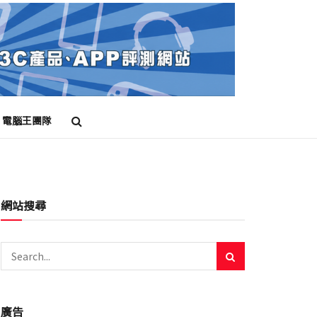
電腦王團隊
網站搜尋
廣告