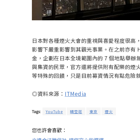
日本對各種煙火大會的重視與喜愛程度很高
影響下嚴重影響到其觀光事業。在之前亦有 HI
金，企劃在日本全境範圍內的 7 個地點舉辦無人
與集資的民眾，官方還將提供附有配樂的煙
等特殊的回饋，只是目前募資情況有點危險
◎資料來源：
ITMedia
Tags:
YouTube
晴空塔
東京
煙火
您也許會喜歡：
立達合法徵信社-讓您安心的選擇