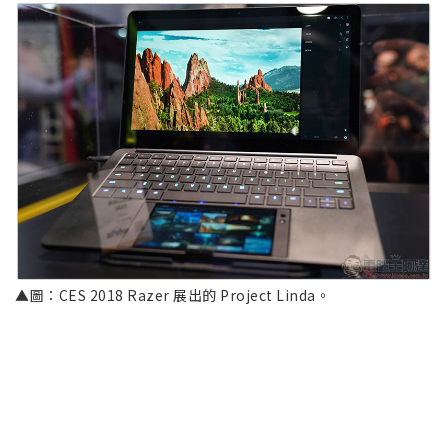
▲圖：CES 2018 Razer 展出的 Project Linda。