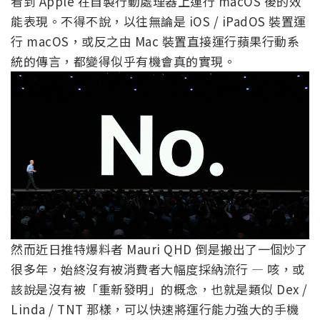
看到 Apple 在自製行動處理器上運行 macOS 後的效
能表現。不得不說，以往無論是 iOS / iPadOS 裝置運
行 macOS，或反之由 Mac 裝置直接運行蘋果行動系
統的傳言，都變得似乎有機會真的實現。
然而近日推特爆料者 Mauri QHD 倒是搬出了一個炒了
很多年，始終沒有被消費者大幅度採納流行 — 咳，或
該說是沒有被「重新發明」的概念，也就是類似 Dex /
Linda / TNT 那樣，可以快速將運行能力強大的手機