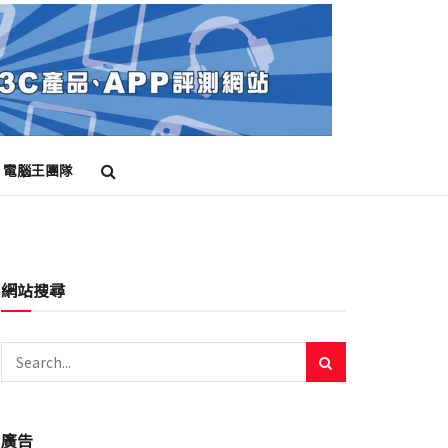
電腦王團隊
網站搜尋
廣告