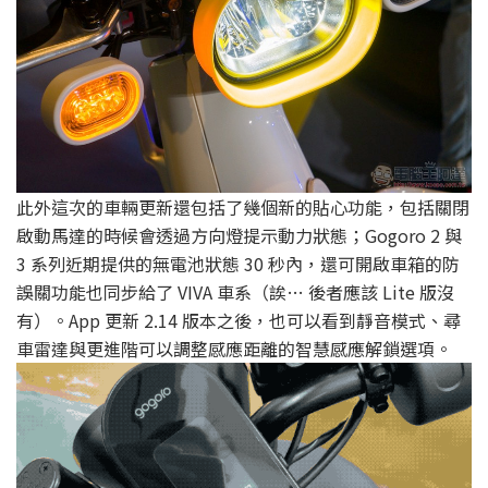
此外這次的車輛更新還包括了幾個新的貼心功能，包括關閉
啟動馬達的時候會透過方向燈提示動力狀態；Gogoro 2 與
3 系列近期提供的無電池狀態 30 秒內，還可開啟車箱的防
誤關功能也同步給了 VIVA 車系（誒… 後者應該 Lite 版沒
有）。App 更新 2.14 版本之後，也可以看到靜音模式、尋
車雷達與更進階可以調整感應距離的智慧感應解鎖選項。