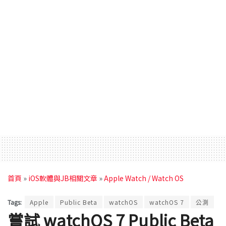
首頁
»
iOS軟體與JB相關文章
»
Apple Watch / Watch OS
Tags:
Apple
Public Beta
watchOS
watchOS 7
公測
嘗試 watchOS 7 Public Beta