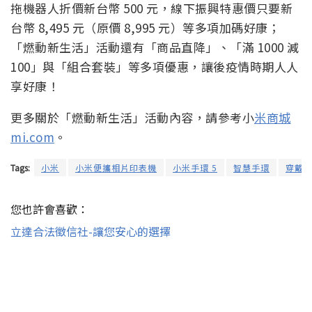
拖機器人折價新台幣 500 元，線下振興特惠價只要新
台幣 8,495 元（原價 8,995 元）等多項加碼好康；
「燃動新生活」活動還有「商品直降」、「滿 1000 減
100」與「組合套裝」等多項優惠，讓後疫情時期人人
享好康！
更多關於「燃動新生活」活動內容，請參考小
米商城
mi.com
。
Tags:
小米
小米便攜相片印表機
小米手環 5
智慧手環
穿戴
您也許會喜歡：
立達合法徵信社-讓您安心的選擇