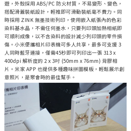
遊，外殼採用 ABS/PC 防火材質，不易變形、變色，
搭配滑蓋裝紙設計，輕推即可滑動裝紙毫不費力。同
時採用 ZINK 無墨技術列印，使用嵌入紙張內的色彩
染料基水晶，不需任何墨水，只要列印頭加熱相紙即
可順利成像，以不含染料的設計減少列印頭的零件損
傷。小米便攜相片印表機可多人共享，最多可支援 3
人同時藍牙連接，僅需45秒即可列印出一張 313 x
400dpi 解析度的 2 x 3吋 (50mm x 76mm) 背膠相
片。米家 APP 也提供多種趣味拼圖模板，輕鬆展示創
意照片，是聚會時的最佳幫手。