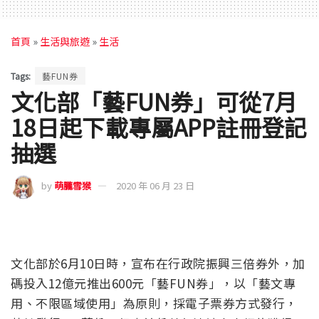
首頁
»
生活與旅遊
»
生活
Tags:
藝FUN券
文化部「藝FUN券」可從7月
18日起下載專屬APP註冊登記
抽選
by
萌朧雪猴
2020 年 06 月 23 日
文化部於6月10日時，宣布在行政院振興三倍券外，加
碼投入12億元推出600元「藝FUN券」，以「藝文專
用、不限區域使用」為原則，採電子票券方式發行，