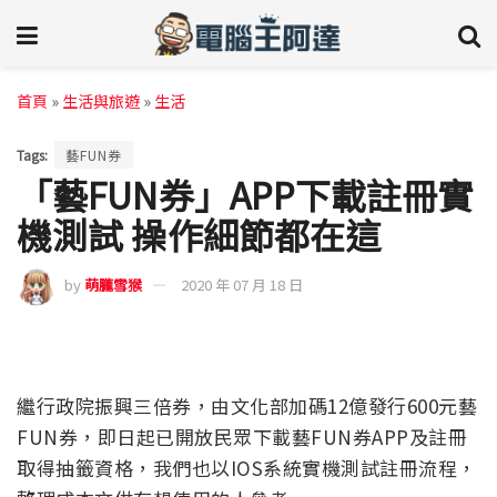
首頁
»
生活與旅遊
»
生活
Tags:
藝FUN券
「藝FUN券」APP下載註冊實
機測試 操作細節都在這
by
萌朧雪猴
2020 年 07 月 18 日
繼行政院振興三倍券，由文化部加碼12億發行600元藝
FUN券，即日起已開放民眾下載藝FUN券APP及註冊
取得抽籤資格，我們也以IOS系統實機測試註冊流程，