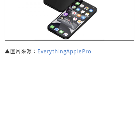
▲圖片來源：
EverythingApplePro