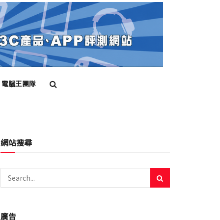
電腦王團隊
網站搜尋
廣告