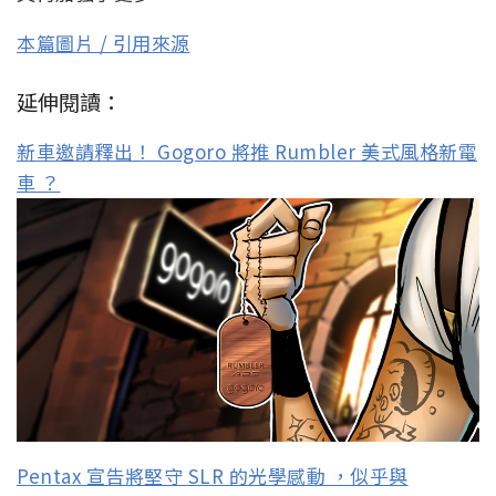
本篇圖片 / 引用來源
延伸閱讀：
新車邀請釋出！ Gogoro 將推 Rumbler 美式風格新電
車 ？
Pentax 宣告將堅守 SLR 的光學感動 ，似乎與