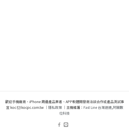
歡迎手機廠商、iPhone 周邊產品業者、APP軟體開發商洽談合作或產品測試事
宜 koc
kocpc.com.tw ｜
隱私政策
｜主機維護：
Fast Line 台灣速連
,
阿腸數
位科技