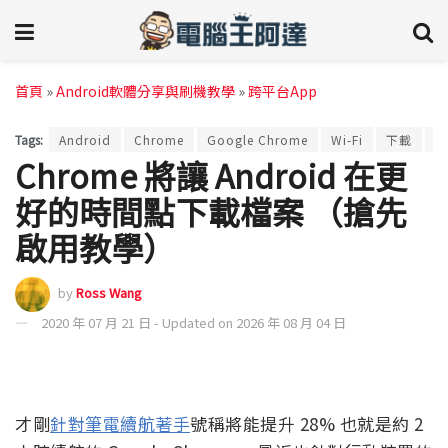
首頁
»
Android軟體分享與刷機教學
»
跨平台App
Tags:
Android
Chrome
Google Chrome
Wi-Fi
下載
延
Chrome 將讓 Android 在更
好的時間點下載檔案 （搶先
啟用教學）
by
Ross Wang
2020 年 07 月 21 日 - Updated on 2026 年 08 月 04 日
才剛
針對筆電續航著手
號稱將能提升 28% 也就是約 2