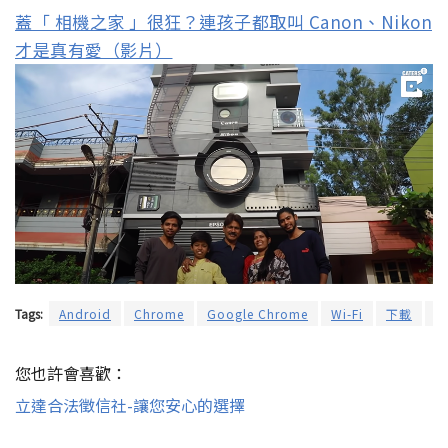
蓋「 相機之家 」很狂？連孩子都取叫 Canon、Nikon
才是真有愛（影片）
Tags:
Android
Chrome
Google Chrome
Wi-Fi
下載
延
您也許會喜歡：
立達合法徵信社-讓您安心的選擇