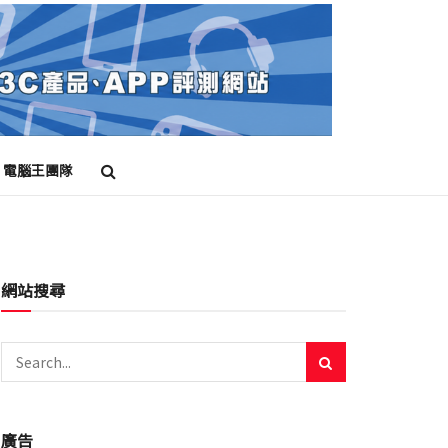
電腦王團隊
網站搜尋
廣告