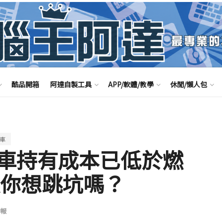
酷品開箱
阿達自製工具
APP/軟體/教學
休閒/懶人包
車
車持有成本已低於燃
讓你想跳坑嗎？
報