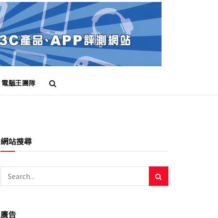
電腦王團隊
網站搜尋
廣告