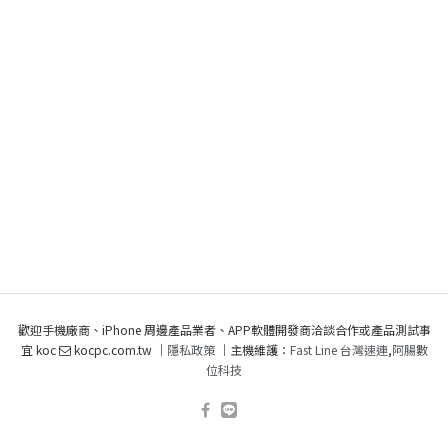
歡迎手機廠商、iPhone 周邊產品業者、APP軟體開發商洽談合作或產品測試事
宜 koc
kocpc.com.tw ｜
隱私政策
｜主機維護：
Fast Line 台灣速連
,
阿腸數
位科技