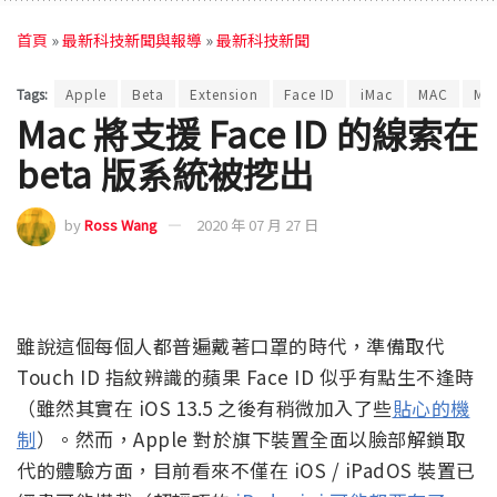
首頁
»
最新科技新聞與報導
»
最新科技新聞
Tags:
Apple
Beta
Extension
Face ID
iMac
MAC
Ma
Mac 將支援 Face ID 的線索在
beta 版系統被挖出
by
Ross Wang
2020 年 07 月 27 日
雖說這個每個人都普遍戴著口罩的時代，準備取代
Touch ID 指紋辨識的蘋果 Face ID 似乎有點生不逢時
（雖然其實在 iOS 13.5 之後有稍微加入了些
貼心的機
制
）。然而，Apple 對於旗下裝置全面以臉部解鎖取
代的體驗方面，目前看來不僅在 iOS / iPadOS 裝置已