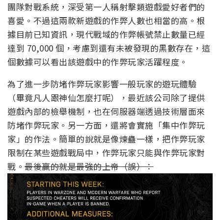
團隊對戰系統，深受第一人稱射擊類遊戲愛好者們的
喜愛。不過這兩款新遊戲的作弊人數也相當的高。根
據目前已知資訊，現代戰域的作弊帳號禁止數量已經
達到 70,000 個，考慮到還有未被發現的黑數存在，這
個數據可以看出該遊戲中的作弊玩家活躍程度。
為了進一步防堵作弊玩家影響一般玩家的遊玩體驗
（畢竟凡人跟神仙怎麼打呢），最近該公司除了提供
遊戲內部的檢舉機制，也在伺服器端透過技術層面來
防堵作弊玩家。另一方面，還將會實施「集中作弊玩
家」的作法。簡單的說就是像煉蠱一樣，把作弊玩家
限制在某些遊戲戰局中，作弊玩家只能與作弊玩家對
戰。
最後贏的就是最強的上帝（誤）：